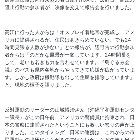
阻止行動の参加者が、映像を交えて報告会を行いました。
高江に行った人からは「オスプレイ着地帯が完成し、アメ
リカに提供されるが、住民はあきらめていない。でも24
時間見張る人数が少ない」との報告が。辺野古の行動参加
者からは「のどかな風景が一変しています。24時間番を
して、老いも若きも力を合わせています。『島ぐるみ会
議』のバスも県内各地からやってきて応援が広がっていま
す。しかし政府は機動隊も出して住民を排除しています」
と、現地の様子を語りました。
反対運動のリーダーの山城博治さん（沖縄平和運動センタ
ー議長）がこの日午前、アメリカの警備員に拘束され、日
本の警察に逮捕されたということにも激しい怒りの声が上
りました。このタイミング、日米の連携は、これからの市
民運動への弾圧につながるのではないか、などの声も出さ