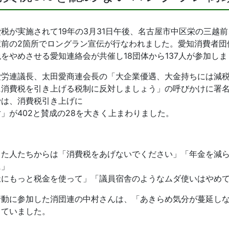
税が実施されて19年の3月31日午後、名古屋市中区栄の三越前
駅前の2箇所でロングラン宣伝が行なわれました。愛知消費者団
をやめさせる愛知連絡会が共催し18団体から137人が参加し
愛労連議長、太田愛商連会長の「大企業優遇、大金持ちには減
に消費税を引き上げる税制に反対しましょう」の呼びかけに署名
では、消費税引き上げに
」が402と賛成の28を大きく上まわりました。
した人たちからは「消費税をあげないでください」「年金を減
に」
祉にもっと税金を使って」「議員宿舎のようなムダ使いはやめ
行動に参加した消団連の中村さんは、「あきらめ気分が蔓延し
していました。