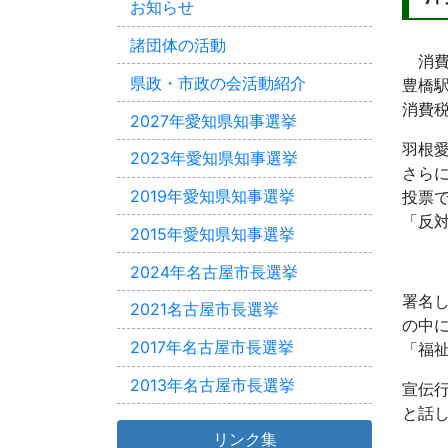
お知らせ
諸団体の活動
消費
県政・市政の会活動紹介
豊橋
消費税
2027年愛知県知事選挙
羽根
2023年愛知県知事選挙
さら
2019年愛知県知事選挙
投票
「反対
2015年愛知県知事選挙
2024年名古屋市長選挙
署名
2021名古屋市長選挙
の中
2017年名古屋市長選挙
「福
2013年名古屋市長選挙
宣伝
と話
リンク集