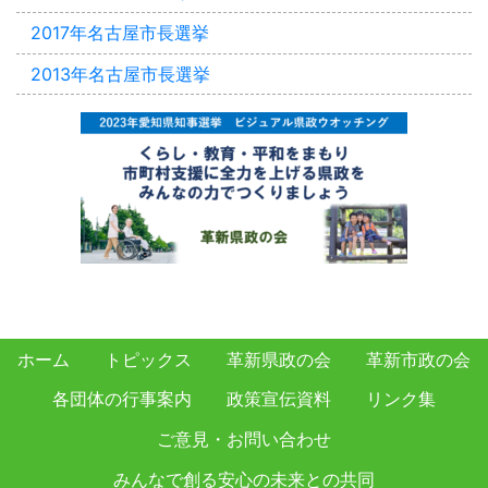
2017年名古屋市長選挙
2013年名古屋市長選挙
ホーム
トピックス
革新県政の会
革新市政の会
各団体の行事案内
政策宣伝資料
リンク集
ご意見・お問い合わせ
みんなで創る安心の未来との共同