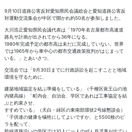
9月10日道路公害反対愛知県民会議総会と愛知道路公害反
対運動交流集会が中区で開かれ約50名が参加しました。
大川浩正愛知県民会議代表は「1970年名古屋都市高速道
路丸サ計画が出されてから36年になる。
1980年完成予定の都市高は未だに完成していない。世界
では1965年から車中心の都市交通政策批判がはじまって
いる。」とあいさつ。
交流会では「9月30日までに行政訴訟を起こすことと地域
環境を守るために、
建築地域協定を結ぶ準備をしている」（千種区覚王山の池
内猪高線）「町内会、自治会、学区であれば工事協定を結
ぶと約束させ、
すすめている」（天白・緑区の東南部環状2号線懇談会）
「子供達の健康を犠牲にしてよいですか、と5500枚のビ
ラを配って、
幹線道路沿いの学区では10人に一人のぜん息児童が出てい