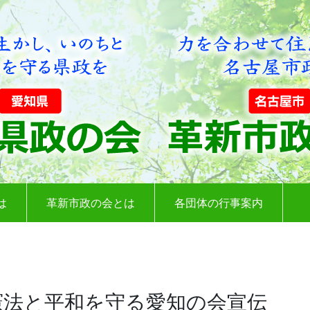
は
革新市政の会とは
各団体の行事案内
憲法と平和を守る愛知の会宣伝