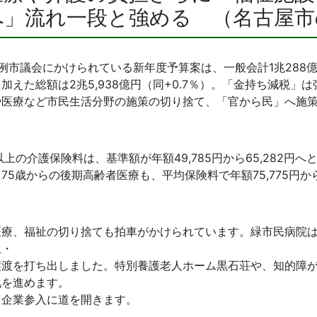
へ」流れ一段と強める （名古屋市
例市議会にかけられている新年度予算案は、一般会計1兆288億
加えた総額は2兆5,938億円（同+0.7％）。「金持ち減税」
や医療など市民生活分野の施策の切り捨て、「官から民」へ施
以上の介護保険料は、基準額が年額49,785円から65,282円へと
75歳からの後期高齢者医療も、平均保険料で年額75,775円から8
医療、福祉の切り捨ても拍車がかけられています。緑市民病院
止・
譲渡を打ち出しました。特別養護老人ホーム黒石荘や、知的障
化を進めます。
も企業参入に道を開きます。