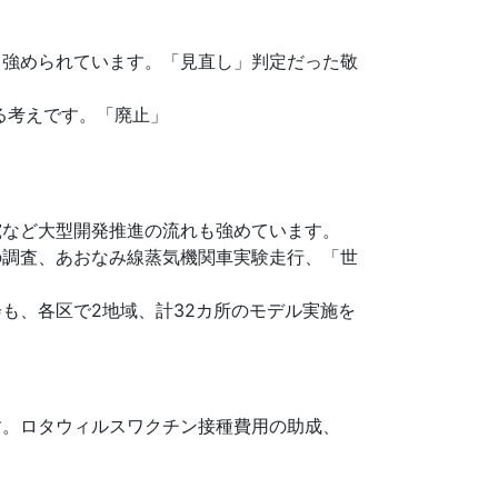
も強められています。「見直し」判定だった敬
る考えです。「廃止」
究など大型開発推進の流れも強めています。
の調査、あおなみ線蒸気機関車実験走行、「世
も、各区で2地域、計32カ所のモデル実施を
す。ロタウィルスワクチン接種費用の助成、