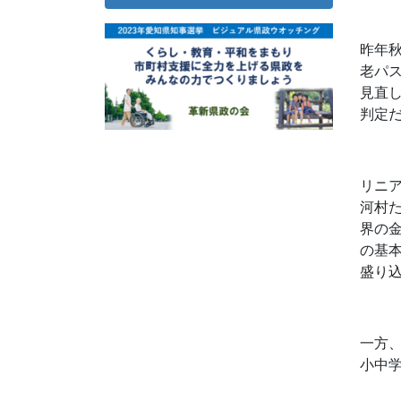
昨年
老パ
見直
判定
リニ
河村
界の
の基
盛り
一方
小中