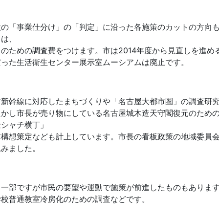
秋の「事業仕分け」の「判定」に沿った各施策のカットの方向
スは、
しのための調査費をつけます。市は2014年度から見直しを進め
だった生活衛生センター展示室ムーシアムは廃止です。
ア新幹線に対応したまちづくりや「名古屋大都市圏」の調査研
たかし市長が売り物にしている名古屋城木造天守閣復元のため
金シャチ横丁」
本構想策定なども計上しています。市長の看板政策の地域委員会
込みました。
、一部ですが市民の要望や運動で施策が前進したものもありま
学校普通教室冷房化のための調査などです。