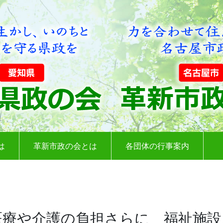
は
革新市政の会とは
各団体の行事案内
医療や介護の負担さらに 福祉施設